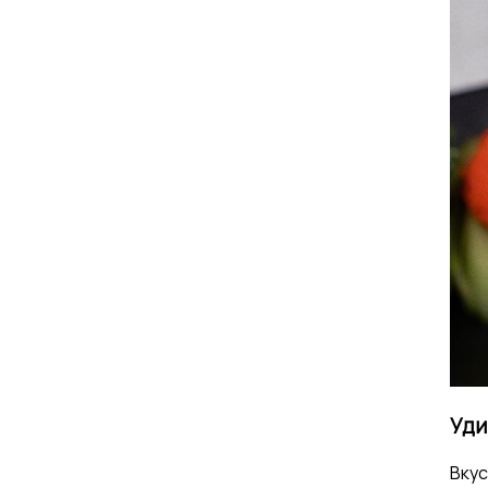
Уди
Вкус