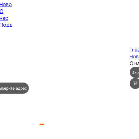
Новости
О
нас
Поддержка
Гла
Нов
О н
Вхо
ыберите адрес