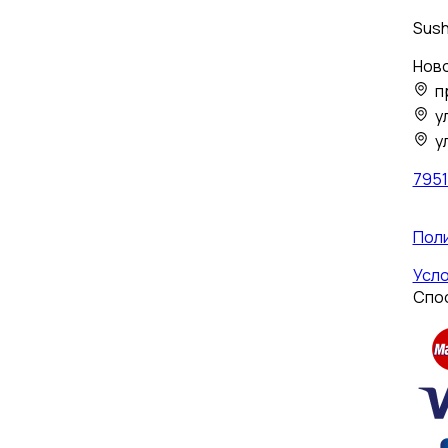
Sush
Нов
п
у
у
795
Пол
Усло
Спо