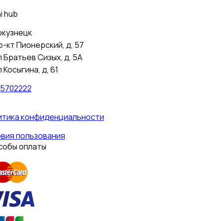
i hub
окузнецк
р-кт Пионерский, д, 57
л Братьев Сизых, д, 5А
л Косыгина, д, 61
15702222
итика конфиденциальности
вия пользования
собы оплаты