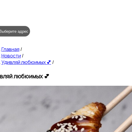
Выберите адрес
Главная
/
Новости
/
Удивляй любюимых 💕
/
вляй любюимых 💕