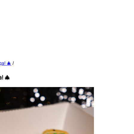
а! 🎄
/
! 🎄