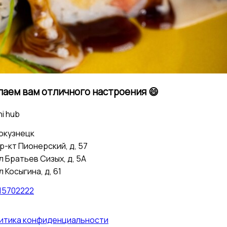
аем вам отличного настроения 😄
i hub
окузнецк
р-кт Пионерский, д, 57
л Братьев Сизых, д, 5А
л Косыгина, д, 61
15702222
итика конфиденциальности