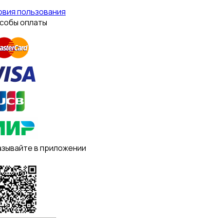
овия пользования
собы оплаты
азывайте в приложении