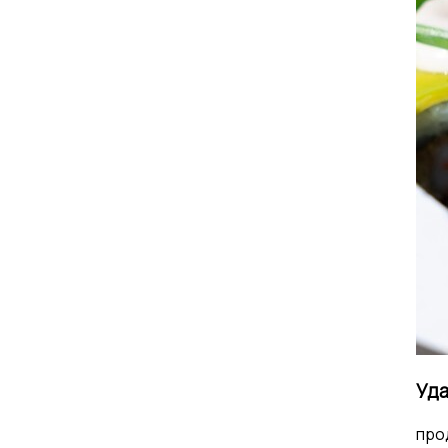
Уда
про