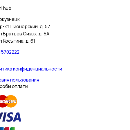
i hub
окузнецк
р-кт Пионерский, д, 57
л Братьев Сизых, д, 5А
л Косыгина, д, 61
15702222
итика конфиденциальности
овия пользования
собы оплаты