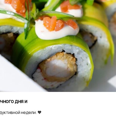
чного дня и
дуктивной недели. 🧡