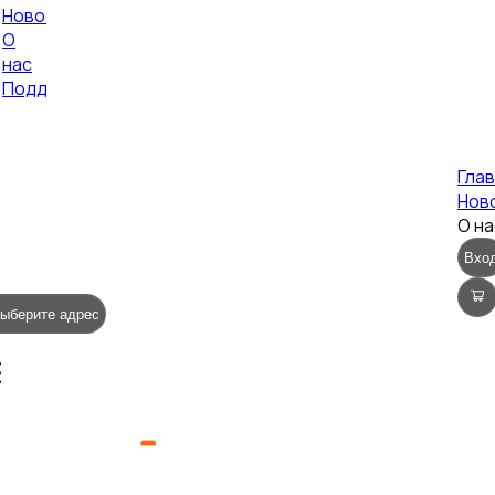
Новости
О
нас
Поддержка
Гла
Нов
О н
Вхо
ыберите адрес