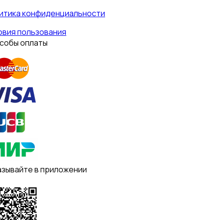
итика конфиденциальности
овия пользования
собы оплаты
азывайте в приложении