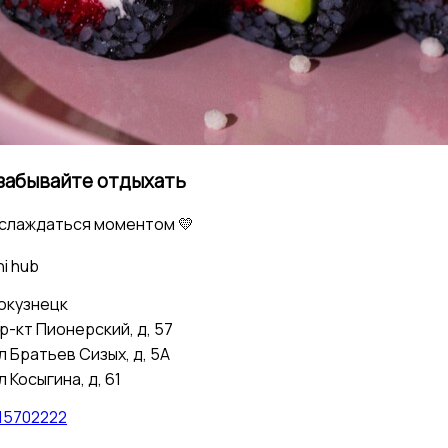
забывайте отдыхать
аслаждаться моментом 💛
i hub
окузнецк
р-кт Пионерский, д, 57
л Братьев Сизых, д, 5А
л Косыгина, д, 61
15702222