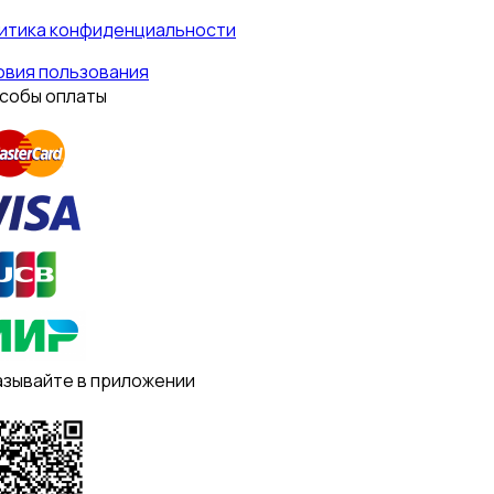
итика конфиденциальности
овия пользования
собы оплаты
азывайте в приложении