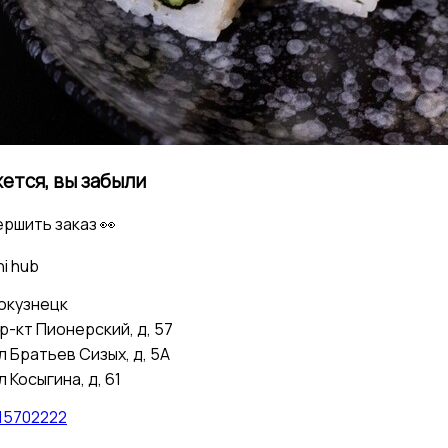
ется, вы забыли
ершить заказ 👀
i hub
окузнецк
р-кт Пионерский, д, 57
л Братьев Сизых, д, 5А
л Косыгина, д, 61
15702222