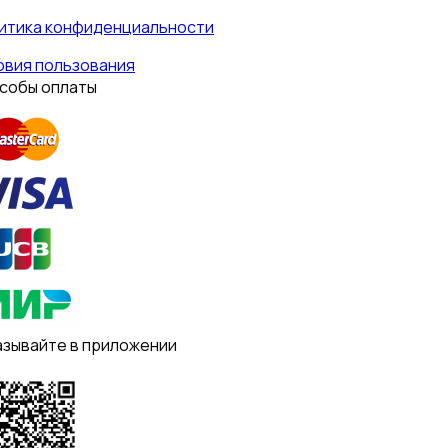
итика конфиденциальности
овия пользования
собы оплаты
азывайте в приложении