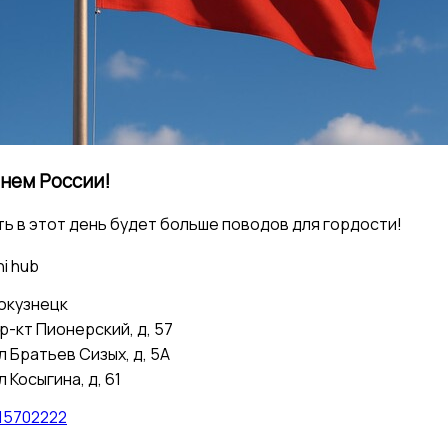
нем России!
ть в этот день будет больше поводов для гордости!
i hub
окузнецк
р-кт Пионерский, д, 57
л Братьев Сизых, д, 5А
л Косыгина, д, 61
15702222