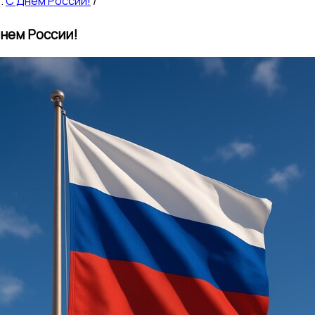
С Днем России!
/
нем России!